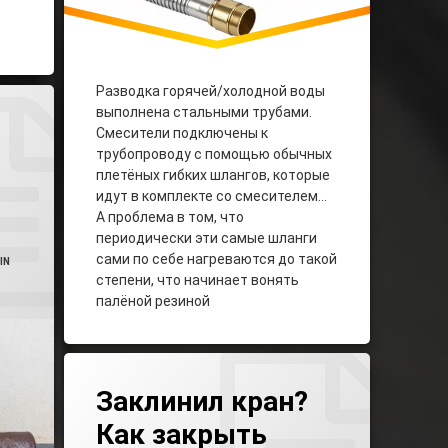
Разводка горячей/холодной воды
ь Давление В Водопроводе Нюансы
выполнена стальными трубами.
Смесители подключены к
трубопроводу с помощью обычных
ния
плетёных гибких шлангов, которые
идут в комплекте со смесителем…
А проблема в том, что
периодически эти самые шланги
сами по себе нагреваются до такой
IN
степени, что начинает вонять
палёной резиной
Tagged
Leave A Comment
On Заклинил Кран? Как Закрыть Шаро
Заклинил Кран Шаровый
Заклинил кран?
Как закрыть
Заклинил Шаровый Кран