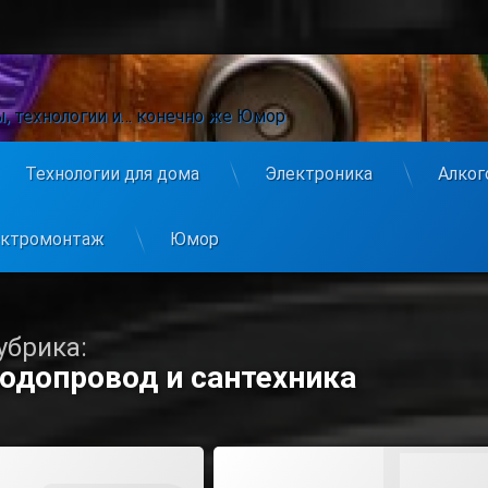
ы, технологии и… конечно же Юмор
Технологии для дома
Электроника
Алког
ектромонтаж
Юмор
убрика:
одопровод и сантехника
Tagged
Comment
On Ремонт И Обслуживание Сливного Насоса Стиральной Машины
Leave A Comment
On Почему Течё
льной Машины
В Унитазе Течёт Вода