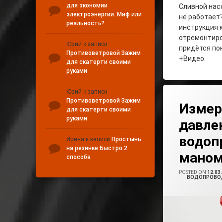
для экономии
Сливной нас
электроэнергии. Миф или
не работает
реальность?
инструкция к
отремонтиро
Юрий
к записи
придётся по
Противоветровой Зажим
+Видео.
для скатерти своими
руками
Tagged
Юрий
к записи
Leave A 
Измерение Давле
Противоветровой Зажим
Измер
для скатерти своими
руками
давле
Как Измерить Да
водоп
Ирина
к записи
Простынь
Как Измерить Да
на резинке Быстро 2
маном
способа
POSTED ON
12.03
CATEGORIES:
ВОДОПРОВОД