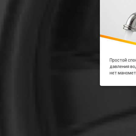
Простой спо
давления вод
нет маномет