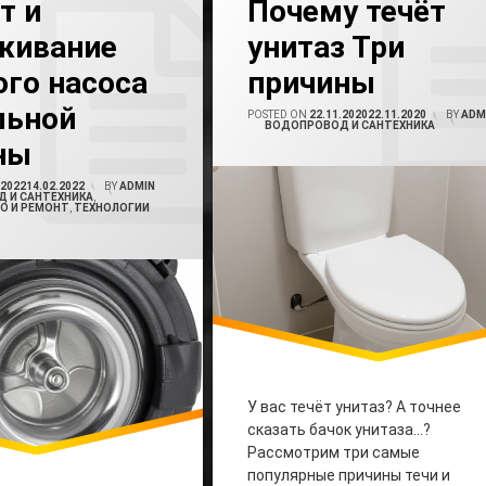
т и
Почему течёт
живание
унитаз Три
тиральной Машины
Как Устранить Течь Унитаза
ого насоса
причины
иральной Машины
Течет Бачок Унитаза
льной
POSTED ON
22.11.2020
22.11.2020
BY
ADM
CATEGORIES:
ВОДОПРОВОД И САНТЕХНИКА
тиральной Машины
Течет Унитаз
ны
.2022
14.02.2022
BY
ADMIN
 И САНТЕХНИКА
,
О И РЕМОНТ
,
ТЕХНОЛОГИИ
У вас течёт унитаз? А точнее
сказать бачок унитаза…?
Рассмотрим три самые
популярные причины течи и