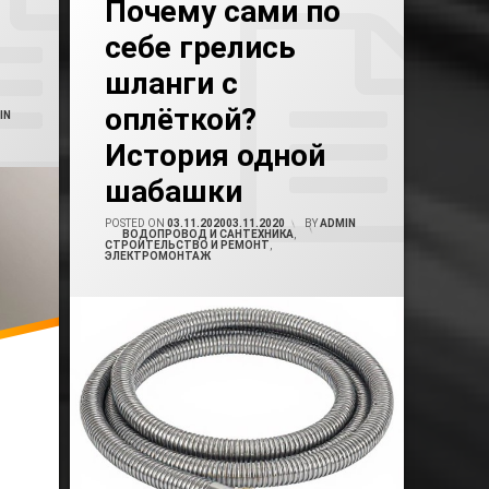
Почему сами по
себе грелись
Истории Сантехников
шланги с
Истории Электриков
оплёткой?
IN
История одной
шабашки
POSTED ON
03.11.2020
03.11.2020
BY
ADMIN
CATEGORIES:
ВОДОПРОВОД И САНТЕХНИКА
,
СТРОИТЕЛЬСТВО И РЕМОНТ
,
ЭЛЕКТРОМОНТАЖ