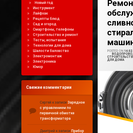
Ремон
Новый год
Инструмент
обслу
Замена Насоса С
Лайфхак
Рецепты блюд
сливн
Ремонт Насос Ст
Сад и огород
Смартфоны, телефоны
стира
Строительство и ремонт
Сливной Насос С
маши
Тесты, испытания
Технологии для дома
Шалости баловство
POSTED ON
14.02
CATEGORIES:
ВОДОПРОВОД
Электромонтаж
СТРОИТЕЛЬСТВ
ДЛЯ ДОМА
Электроника
Юмор
Свежие комментарии
Сергей
к записи
Зарядное
с управлением по
первичной обмотке
трансформатора
Дмитрий
к записи
Прибор