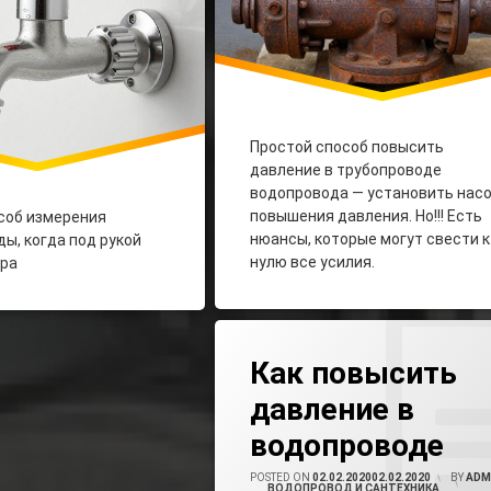
Простой способ повысить
давление в трубопроводе
водопровода — установить нас
повышения давления. Но!!! Есть
соб измерения
нюансы, которые могут свести к
ы, когда под рукой
нулю все усилия.
ра
Tagged
1 Комментарий
К Записи Как Пов
Как Повысить Давление Воды
Как повысить
давление в
Насос Повышающий Давление
водопроводе
POSTED ON
02.02.2020
02.02.2020
BY
ADM
CATEGORIES:
ВОДОПРОВОД И САНТЕХНИКА