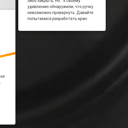
либо закрыть. Но… к своему
удивлению обнаружили, что ручку
невозможно провернуть. Давайте
попытаемся разработать кран.
ное
ь