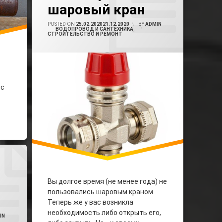
шаровый кран
Заклинило Кран
POSTED ON
25.02.2020
21.12.2020
BY
ADMIN
CATEGORIES:
ВОДОПРОВОД И САНТЕХНИКА
,
Закрыть Шаровый Кран
СТРОИТЕЛЬСТВО И РЕМОНТ
Открыть Шаровый Кран
ос
ысить Давление В Водопроводе
Вы долгое время (не менее года) не
пользовались шаровым краном.
Теперь же у вас возникла
необходимость либо открыть его,
IN