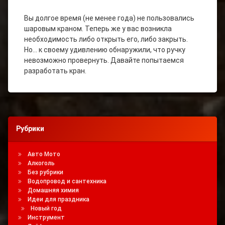
Вы долгое время (не менее года) не пользовались
шаровым краном. Теперь же у вас возникла
необходимость либо открыть его, либо закрыть.
Но… к своему удивлению обнаружили, что ручку
невозможно провернуть. Давайте попытаемся
разработать кран.
Рубрики
Авто Мото
Алкоголь
Без рубрики
Водопровод и сантехника
Домашняя химия
Идеи для праздника
Новый год
Инструмент