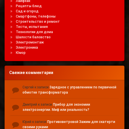
Лайфхак
Рецепты блюд
Сад и огород
Смартфоны, телефоны
Строительство и ремонт
Тесты, испытания
Технологии для дома
Шалости баловство
Электромонтаж
Электроника
Юмор
Свежие комментарии
Сергей
к записи
Зарядное с управлением по первичной
обмотке трансформатора
Дмитрий
к записи
Прибор для экономии
электроэнергии. Миф или реальность?
Юрий
к записи
Противоветровой Зажим для скатерти
своими руками