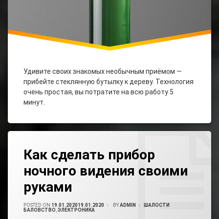
Удивите своих знакомых необычным приёмом —
прибейте стеклянную бутылку к дереву. Технология
очень простая, вы потратите на всю работу 5
минут.
Tagged
Leave
Как
Как сделать прибор
A
Сделать
Comment
Прибор
ночного видения своими
On
Ночного
Как
Видения
руками
Сделать
Прибор
Прибор
Ночного
POSTED ON
19.01.2020
19.01.2020
BY
ADMIN
CATEGORIES:
ШАЛОСТИ
Ночного
БАЛОВСТВО
,
ЭЛЕКТРОНИКА
Видения