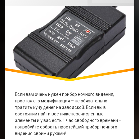
Видения
Своими
Своими
Руками
Руками
Если вам очень нужен прибор ночного видения,
простая его модификация – не обязательно
тратить кучу денег на заводской. Если вы в
состоянии найти все нижеперечисленные
элементы и у вас есть 1 час свободного времени –
попробуйте собрать простейший прибор ночного
видения своими руками!