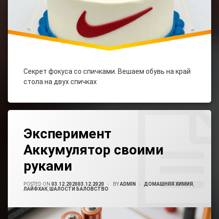
Секрет фокуса со спичками. Вешаем обувь на край
стола на двух спичках
Tagged
Leave
Аккумулятор
Эксперимент
A
Своими
Comment
Руками
Аккумулятор своими
On
Эксперимент
руками
Гальванический
Аккумулятор
Элемент
Своими
Своими Руками
Руками
POSTED ON
03.12.2020
03.12.2020
BY
ADMIN
CATEGORIES:
ДОМАШНЯЯ ХИМИЯ
,
ЛАЙФХАК
,
ШАЛОСТИ БАЛОВСТВО
Опыт
По