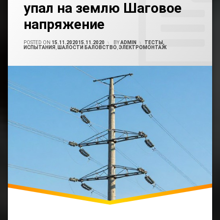
Напряжения
упал на землю Шаговое
On
Эксперимент
напряжение
Провод
Провод
Упал
Упал
На
На
POSTED ON
15.11.2020
15.11.2020
BY
ADMIN
CATEGORIES:
ТЕСТЫ,
Землю
ИСПЫТАНИЯ
,
ШАЛОСТИ БАЛОВСТВО
,
ЭЛЕКТРОМОНТАЖ
Землю
Шаговое
Напряжение
Шаговое
Напряжение
Эксперимент
Упавший
Провод
Эксперимент
Шаговое
Напряжение