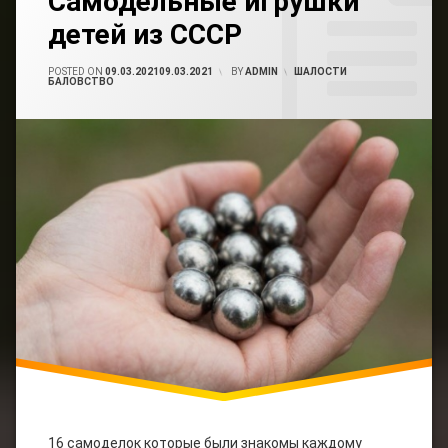
Самодельные игрушки
Ссср
Авто
Comment
Мото
детей из СССР
On
Самоделки
Самодельные
Детей
Игрушки
Электромонтаж
POSTED ON
09.03.2021
09.03.2021
BY
ADMIN
CATEGORIES:
ШАЛОСТИ
СССР
Детей
БАЛОВСТВО
Из
Юмор
СССР
Чем
Играли
В Ссср
16 самоделок которые были знакомы каждому