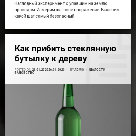
Наглядный эксперимент с упавшим на землю
проводом. Измерим шаговое напряжение. Выясним
какой шаг самый безопасный.
Tagged
Leave
Как
Как прибить стеклянную
A
Прибить
Comment
Бутылку
бутылку к дереву
On
Как
Как
Прибить
POSTED ON
26.01.2020
26.01.2020
BY
ADMIN
CATEGORIES:
ШАЛОСТИ
Сделать С
Стеклянную
БАЛОВСТВО
Бутылке
Бутылку
Отверстие
К
Дереву