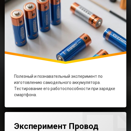
Химии
Самодельный
Аккумулятор
Полезный и познавательный эксперимент по
изготовлению самодельного аккумулятора.
Тестирование его работоспособности при зарядке
смартфона.
Tagged
Leave
Зона
Эксперимент Провод
A
Шагового
Comment