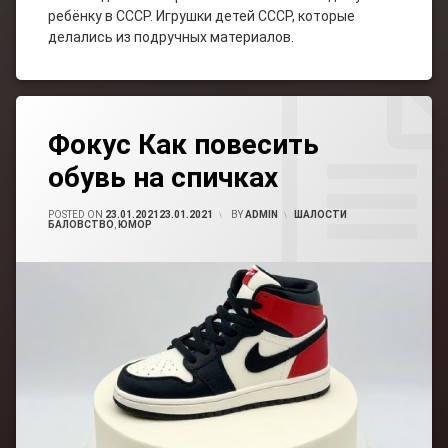
ребёнку в СССР. Игрушки детей СССР, которые
делались из подручных материалов.
Tagged
Leave
Секрет
Фокус Как повесить
A
Фокуса
Comment
обувь на спичках
On
Фокус
Фокус
Для
Как
POSTED ON
23.01.2021
23.01.2021
BY
ADMIN
CATEGORIES:
ШАЛОСТИ
Компании
Повесить
БАЛОВСТВО
,
ЮМОР
Обувь
На
Фокус Со
Спичках
Спичками