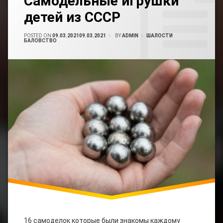
Самодельные игрушки
Ссср
Авто
Comment
Мото
детей из СССР
On
Самоделки
Самодельные
Детей
Игрушки
Электромонтаж
POSTED ON
09.03.2021
09.03.2021
BY
ADMIN
CATEGORIES:
ШАЛОСТИ
СССР
Детей
БАЛОВСТВО
Из
Юмор
СССР
Чем
Играли
В Ссср
16 самоделок которые были знакомы каждому