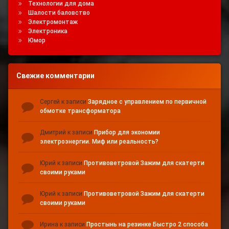
Технологии для дома
Шалости баловство
Электромонтаж
Электроника
Юмор
Свежие комментарии
Сергей
к записи
Зарядное с управлением по первичной
обмотке трансформатора
Дмитрий
к записи
Прибор для экономии
электроэнергии. Миф или реальность?
Юрий
к записи
Противоветровой Зажим для скатерти
своими руками
Юрий
к записи
Противоветровой Зажим для скатерти
своими руками
Ирина
к записи
Простынь на резинке Быстро 2 способа