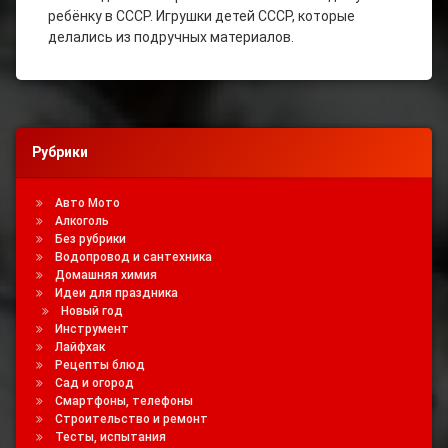
ребёнку в СССР. Игрушки детей СССР, которые
делались из подручных материалов.
Рубрики
Авто Мото
Алкоголь
Без рубрики
Водопровод и сантехника
Домашняя химия
Идеи для праздника
Новый год
Инструмент
Лайфхак
Рецепты блюд
Сад и огород
Смартфоны, телефоны
Строительство и ремонт
Тесты, испытания