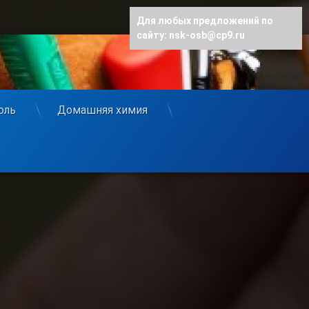
Для любых предложений по
сайту: nsk-osb@cp9.ru
оль
Домашняя химия