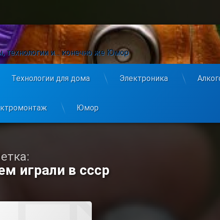
ы, технологии и… конечно же Юмор
Технологии для дома
Электроника
Алког
ектромонтаж
Юмор
етка:
ем играли в ссср
Comment
On Самодельные Игрушки Детей Из СССР