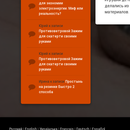
для экономии
делались из
электроэнергии. Миф или
материалов.
реальность?
Юрий
к записи
Противоветровой Зажим
для скатерти своими
руками
Юрий
к записи
Противоветровой Зажим
для скатерти своими
руками
Ирина
к записи
Простынь
на резинке Быстро 2
способа
Русский
|
English
|
Українська
|
Français
|
Deutsch
|
Español