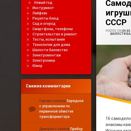
Самод
Новый год
Инструмент
игруш
Самоделки Детей
Лайфхак
Рецепты блюд
СССР
Чем Играли В Ссс
Сад и огород
Смартфоны, телефоны
POSTED ON
09.03
Строительство и ремонт
CATEGORIES:
ШАЛОСТИ БА
Тесты, испытания
Технологии для дома
Шалости баловство
Электромонтаж
Электроника
Юмор
Свежие комментарии
Сергей
к записи
Зарядное
с управлением по
первичной обмотке
трансформатора
16 самодело
знакомы каж
Дмитрий
к записи
Прибор
Игрушки дет