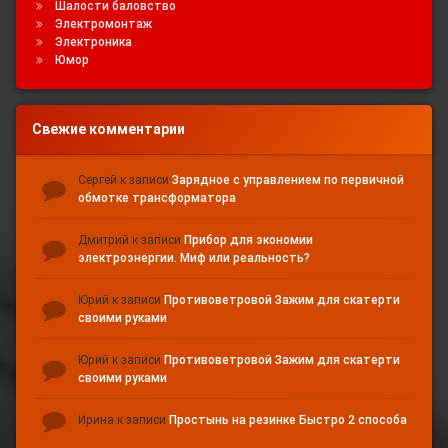
Шалости баловство
Электромонтаж
Электроника
Юмор
Свежие комментарии
Сергей
к записи
Зарядное с управлением по первичной
обмотке трансформатора
Дмитрий
к записи
Прибор для экономии
электроэнергии. Миф или реальность?
Юрий
к записи
Противоветровой Зажим для скатерти
своими руками
Юрий
к записи
Противоветровой Зажим для скатерти
своими руками
Ирина
к записи
Простынь на резинке Быстро 2 способа