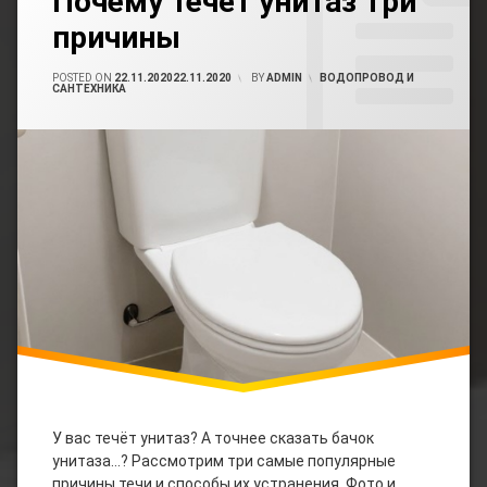
Почему течёт унитаз Три
Унитазе
Авто
Comment
Течёт
Мото
причины
On
Вода
Почему
Течёт
Электромонтаж
POSTED ON
22.11.2020
22.11.2020
BY
ADMIN
CATEGORIES:
ВОДОПРОВОД И
Как
Унитаз
САНТЕХНИКА
Устранить
Три
Течь
Юмор
Причины
Унитаза
Течет
Бачок
Унитаза
Течет
Унитаз
У вас течёт унитаз? А точнее сказать бачок
унитаза…? Рассмотрим три самые популярные
причины течи и способы их устранения. Фото и