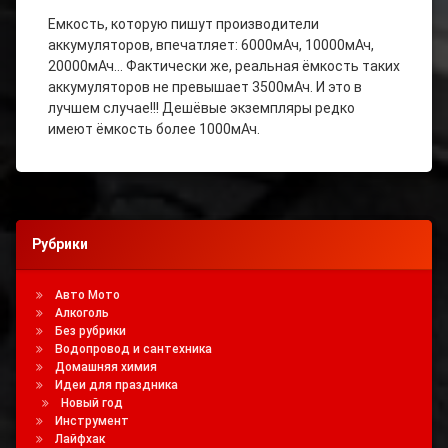
Как Узнать
Емкость, которую пишут производители
Ёмкость
аккумуляторов, впечатляет: 6000мАч, 10000мАч,
Аккумулятора
20000мАч… Фактически же, реальная ёмкость таких
аккумуляторов не превышает 3500мАч. И это в
Реальная
Ёмкость
лучшем случае!!! Дешёвые экземпляры редко
Аккумулятора
имеют ёмкость более 1000мАч.
Рубрики
Авто Мото
Алкоголь
Без рубрики
Водопровод и сантехника
Домашняя химия
Идеи для праздника
Новый год
Инструмент
Лайфхак