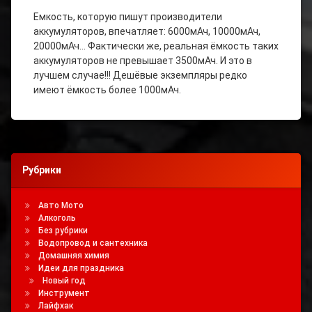
Как Узнать
Емкость, которую пишут производители
Ёмкость
аккумуляторов, впечатляет: 6000мАч, 10000мАч,
Аккумулятора
20000мАч… Фактически же, реальная ёмкость таких
аккумуляторов не превышает 3500мАч. И это в
Реальная
Ёмкость
лучшем случае!!! Дешёвые экземпляры редко
Аккумулятора
имеют ёмкость более 1000мАч.
Рубрики
Авто Мото
Алкоголь
Без рубрики
Водопровод и сантехника
Домашняя химия
Идеи для праздника
Новый год
Инструмент
Лайфхак