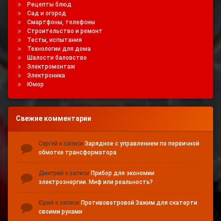
Рецепты блюд
Сад и огород
Смартфоны, телефоны
Строительство и ремонт
Тесты, испытания
Технологии для дома
Шалости баловство
Электромонтаж
Электроника
Юмор
Свежие комментарии
Сергей
к записи
Зарядное с управлением по первичной
обмотке трансформатора
Дмитрий
к записи
Прибор для экономии
электроэнергии. Миф или реальность?
Юрий
к записи
Противоветровой Зажим для скатерти
своими руками