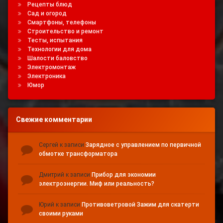
Рецепты блюд
Сад и огород
Смартфоны, телефоны
Строительство и ремонт
Тесты, испытания
Технологии для дома
Шалости баловство
Электромонтаж
Электроника
Юмор
Свежие комментарии
Сергей
к записи
Зарядное с управлением по первичной
обмотке трансформатора
Дмитрий
к записи
Прибор для экономии
электроэнергии. Миф или реальность?
Юрий
к записи
Противоветровой Зажим для скатерти
своими руками