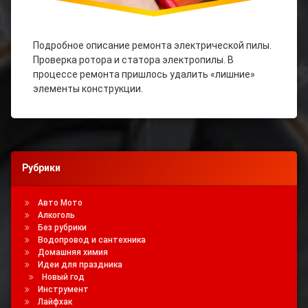
Подробное описание ремонта электрической пилы.
Проверка ротора и статора электропилы. В
процессе ремонта пришлось удалить «лишние»
элементы конструкции.
Рубрики
Авто Мото
Алкоголь
Без рубрики
Водопровод и сантехника
Домашняя химия
Идеи для праздника
Новый год
Инструмент
Лайфхак