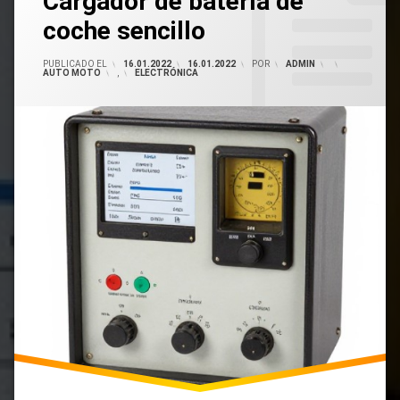
Cargador de batería de
De
coche sencillo
Coche
Auto
Bricolaje
Moto
Cargador
PUBLICADO EL
16.01.2022
16.01.2022
POR
ADMIN
CATEGORÍAS:
AUTO MOTO
,
ELECTRÓNICA
Cargador
Alambrado
De
Batería
De Coche
Humor
Cargador
Cómo
Hacer Un
Cargador
De Coche
Cargador
Simple