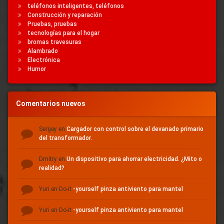
teléfonos inteligentes, teléfonos
Construcción y reparación
Pruebas, pruebas
tecnologías para el hogar
bromas travesuras
Alambrado
Electrónica
Humor
Comentarios nuevos
Sergey
en
Cargador con control sobre el devanado primario
del transformador.
Dmitry
en
Un dispositivo para ahorrar electricidad.
¿Mito o
realidad?
Yuri
en Do-it
-yourself pinza antiviento para mantel
Yuri
en Do-it
-yourself pinza antiviento para mantel