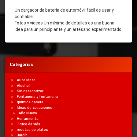
Un cargador de batería de automóvil fácil de usar y
confiable.
Fotos y videos Un mínimo de detalles es una buena
idea para un principiante y un artesano experimentado
Categorías
Auto Moto
Alcohol
Sin categorizar
Fontanería y fontanería
quimica casera
Ideas de vacaciones
Año Nuevo
Herramienta
Truco de vida
recetas de platos
Jardín