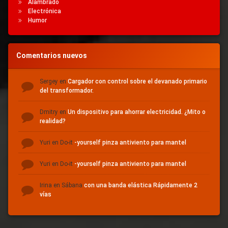
Alambrado
Electrónica
Humor
Comentarios nuevos
Sergey
en
Cargador con control sobre el devanado primario
del transformador.
Dmitry
en
Un dispositivo para ahorrar electricidad.
¿Mito o
realidad?
Yuri
en Do-it
-yourself pinza antiviento para mantel
Yuri
en Do-it
-yourself pinza antiviento para mantel
Irina
en Sábana
con una banda elástica Rápidamente 2
vías