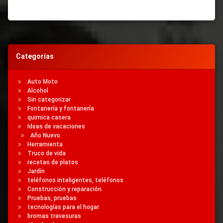
Etiquetado
Cargador
De
Coche
Categorías
Bricolaje
Cargador
Auto Moto
Cargador
Alcohol
De
Sin categorizar
Batería
Fontanería y fontanería
De Coche
quimica casera
Ideas de vacaciones
Año Nuevo
Cargador
Herramienta
Truco de vida
Cómo
recetas de platos
Hacer Un
Jardín
Cargador
teléfonos inteligentes, teléfonos
De Coche
Construcción y reparación
Cargador
Pruebas, pruebas
tecnologías para el hogar
Simple
bromas travesuras