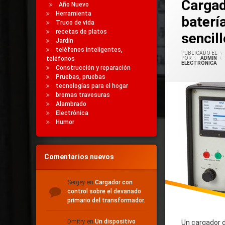
Cargad
Año Nuevo
De Coche Bricolaje
Herramienta
baterí
Truco de vida
Cargador Cargador
recetas de platos
sencill
Cargador
Jardín
Cómo Hacer Un Ca
teléfonos inteligentes,
PUBLICADO EL
teléfonos
POR
ADMIN
Simple
ELECTRÓNICA
Construcción y reparación
Pruebas, pruebas
tecnologías para el hogar
bromas travesuras
Alambrado
Electrónica
Humor
Comentarios nuevos
Sergey
en
Cargador con
control sobre el devanado
primario del transformador.
Dmitry
en
Un dispositivo
Un cargador d