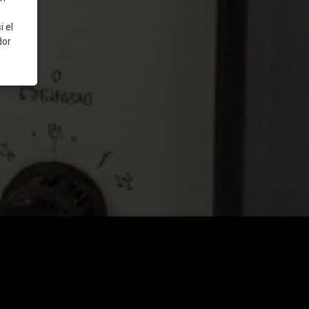
 el
dor