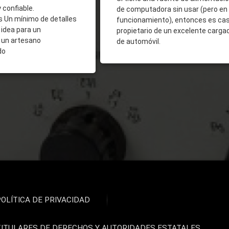
y confiable.
de computadora sin usar (pero en
s Un mínimo de detalles
funcionamiento), entonces es casi
idea para un
propietario de un excelente carga
y un artesano
de automóvil.
do
POLÍTICA DE PRIVACIDAD
TITULARES DE DERECHOS Y AUTORIDADES ESTATALES