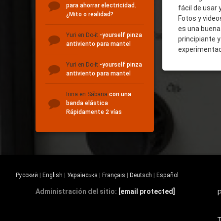
para ahorrar electricidad.
fácil de usar 
¿Mito o realidad?
Fotos y video
es una buena 
Yuri
en Do-it
-yourself pinza
principiante 
antiviento para mantel
experimenta
Yuri
en Do-it
-yourself pinza
antiviento para mantel
Irina
en Sábana
con una
banda elástica
Rápidamente 2 vías
Русский
|
English
|
Українська
|
Français
|
Deutsch
|
Español
Administración del sitio:
[email protected]