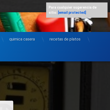
Para cualquier sugerencia de
sitio:
[email protected]
quimica casera
recetas de platos
il
ión De Computadora
n De Computadora