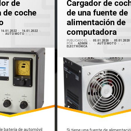
or de
Cargador de coc
a de coche
de una fuente de
En Cargador De Automóvil Desde 
 De Batería De Coche
o
alimentación de
rgador De Coche Cargador
computadora
16.01.2022
16.01.2022
CATEGORÍAS:
AUTO MOTO
,
PUBLICADO EL
05.01.2020
05.01.2020
POR
ADMIN
CATEGORÍAS:
AUTO MOTO
,
ELECTRÓNICA
e batería de automóvil
Si tiene una fuente de alimentaci