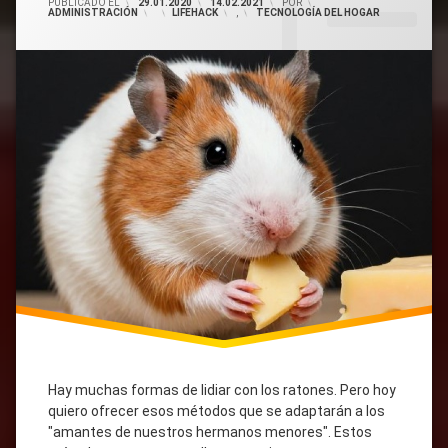
PUBLICADO EL
29.01.2020
14.02.2021
POR
ADMINISTRACIÓN
CATEGORÍAS:
LIFEHACK
,
TECNOLOGÍA DEL HOGAR
On
Humane
Trampas
Caseras
Para
Ratones
Hay muchas formas de lidiar con los ratones. Pero hoy
quiero ofrecer esos métodos que se adaptarán a los
"amantes de nuestros hermanos menores". Estos