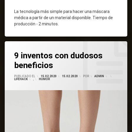
La tecnología más simple para hacer una máscara
médica a partir de un material disponible. Tiempo de
producción - 2 minutos.
Etiquetado
Inventos
Inventos
Life
Deja
Hacks
Inútiles
9 inventos con dudosos
Un
Comentario
beneficios
PUBLICADO EL
15.02.2020
15.02.2020
POR
ADMIN
CATEGORÍAS:
LIFEHACK
,
HUMOR
En
9
Inventos
Con
Beneficios
Dudosos