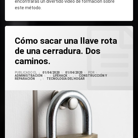
encontrarás un divertido vídeo de formación sobre
este método.
Etiquetado
Cómo
Cómo
La Llave
Cómo
Leave
Está Rota
Sacar
Sacar
Sacar
Cómo sacar una llave rota
A
Una Llave
Una
Una
En La
Comment
Cerradura
Llave
Llave
Rota De
de una cerradura. Dos
Rota
Rota
Una
Cerradura
caminos.
On
Cómo
PUBLICADO EL
01/04/2020
01/04/2020
POR
ADMINISTRACIÓN
CATEGORÍAS:
LIFEHACK
,
CONSTRUCCIÓN Y
Sacar
REPARACIÓN
,
TECNOLOGÍA DEL HOGAR
Una
Dos
Llave
Caminos.
Rota
De
Una
Cerradura.