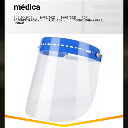
Comentario
Medica
Facial
médica
PUBLICADO EL
16/03/2020
16/03/2020
POR
ADMINISTRACIÓN
CATEGORÍAS:
LIFEHACK
,
TECNOLOGÍA PARA EL
En
HOGAR
Como
Hacer
Una
Mascarilla
Medica