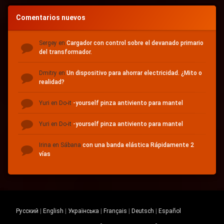
Comentarios nuevos
Sergey
en
Cargador con control sobre el devanado primario
del transformador.
Dmitry
en
Un dispositivo para ahorrar electricidad.
¿Mito o
realidad?
Yuri
en Do-it
-yourself pinza antiviento para mantel
Yuri
en Do-it
-yourself pinza antiviento para mantel
Irina
en Sábana
con una banda elástica Rápidamente 2
vías
Русский
|
English
|
Українська
|
Français
|
Deutsch
|
Español