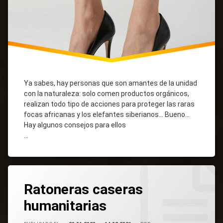
Ya sabes, hay personas que son amantes de la unidad
con la naturaleza: solo comen productos orgánicos,
realizan todo tipo de acciones para proteger las raras
focas africanas y los elefantes siberianos... Bueno...
Hay algunos consejos para ellos
...
Tagged
Caseras
Ratones
Cómo
Cómo
Leave
Atrapar
Hacer
Para
Con
Ratoneras caseras
A
Botellas
Un
Una
Comment
Ratonera
Ratón
humanitarias