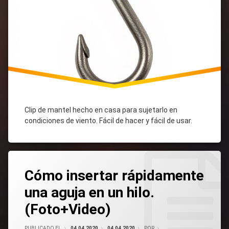
Clip de mantel hecho en casa para sujetarlo en
condiciones de viento. Fácil de hacer y fácil de usar.
Tagged
Insertar
Insertar
Cómo
Cómo
Hilo
Hilo
Insertar Un
Deja
Insertar
Insertar
Aguja
Aguja
Un Hilo
Un Hilo
Hilo
Cómo insertar rápidamente
Un
Rápidamente
En Una
Un Hilo
Un Hilo
Comentario
En Una
En Una
Aguja
una aguja en un hilo.
Aguja
Aguja
(Foto+Video)
Sobre
Cómo
PUBLICADO EL
04.04.2020
04.04.2020
POR