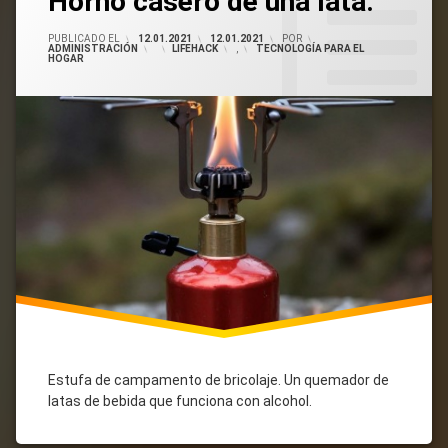
Horno casero de una lata.
Camping
Una
En
Comentario
Alcohol
Auto
PUBLICADO EL
12.01.2021
12.01.2021
POR
ADMINISTRACIÓN
CATEGORÍAS:
LIFEHACK
,
TECNOLOGÍA PARA EL
Moto
HOGAR
En
Alambrado
Estufa
Casera
De
Humor
Una
Lata
Estufa de campamento de bricolaje. Un quemador de
latas de bebida que funciona con alcohol.