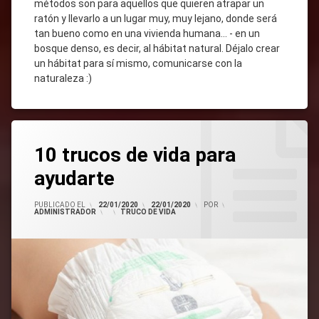
métodos son para aquellos que quieren atrapar un
ratón y llevarlo a un lugar muy, muy lejano, donde será
tan bueno como en una vivienda humana... - en un
bosque denso, es decir, al hábitat natural. Déjalo crear
un hábitat para sí mismo, comunicarse con la
naturaleza :)
Etiquetado
Trucos
Trucos
Deja
De
De
10 trucos de vida para
Un
Vida
Vida
Comentario
Para El
ayudarte
Hogar
PUBLICADO EL
22/01/2020
22/01/2020
POR
ADMINISTRADOR
CATEGORÍAS:
TRUCO DE VIDA
En
10
Trucos
De
Vida
Para
Ayudarte