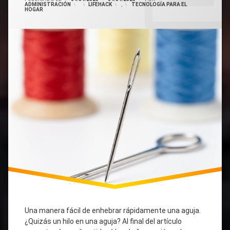
ADMINISTRACIÓN
CATEGORÍAS:
LIFEHACK
,
TECNOLOGÍA PARA EL
Insertar
HOGAR
Rápidamente
(Foto+Video)
Una
Aguja
En
Un
Hilo.
Una manera fácil de enhebrar rápidamente una aguja.
¿Quizás un hilo en una aguja? Al final del artículo