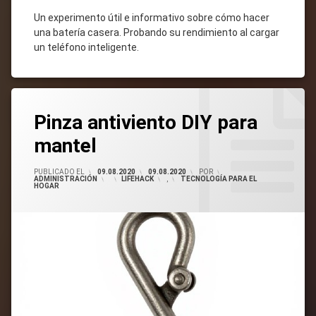
Un experimento útil e informativo sobre cómo hacer
una batería casera. Probando su rendimiento al cargar
un teléfono inteligente.
Etiquetado
Pinza
2
Mantel
Pinza antiviento DIY para
Comentarios
mantel
En
PUBLICADO EL
09.08.2020
09.08.2020
POR
ADMINISTRACIÓN
CATEGORÍAS:
LIFEHACK
,
TECNOLOGÍA PARA EL
Pinza
HOGAR
Mantel
Antiviento
DIY