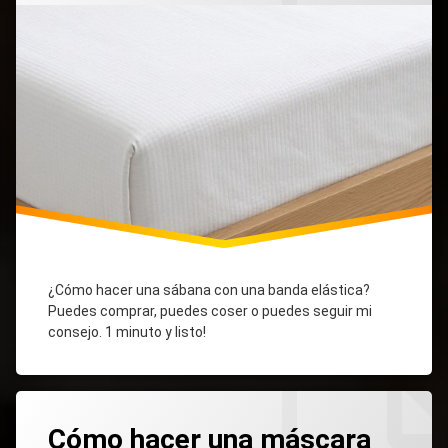
Manos
¿Cómo hacer una sábana con una banda elástica?
Puedes comprar, puedes coser o puedes seguir mi
consejo. 1 minuto y listo!
Etiquetado
Como
Como
Deja
Hacer Una
Hacer Una
Cómo hacer una máscara
Un
Mascarilla
Mascarilla