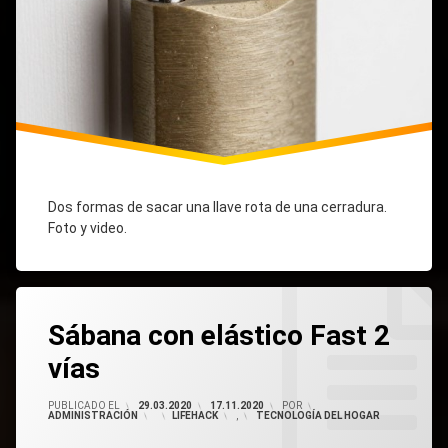
Dos formas de sacar una llave rota de una cerradura.
Foto y video.
Etiquetado
Como
Una
Una
2
Sábana
Sábana
Coser
Sábana con elástico Fast 2
Comentarios
Una
Con
Con
Sábana
Una
Una
vías
Banda
Banda
Con
Elástica
Elástica
Una
En
PUBLICADO EL
29.03.2020
17.11.2020
POR
Banda
Con
ADMINISTRACIÓN
CATEGORÍAS:
LIFEHACK
,
TECNOLOGÍA DEL HOGAR
La
Elástica
Tus
Entrada
Propias