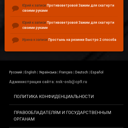
Юрий
к записи
Противоветровой Зажим для скатерти
своими руками
Юрий
к записи
Противоветровой Зажим для скатерти
своими руками
Ирина
к записи
Простынь на резинке Быстро 2 способа
Русский
|
English
|
Українська
|
Français
|
Deutsch
|
Español
Администрация сайта: nsk-osb@cp9.ru
ПОЛИТИКА КОНФИДЕНЦИАЛЬНОСТИ
ПРАВООБЛАДАТЕЛЯМ И ГОСУДАРСТВЕННЫМ
ОРГАНАМ