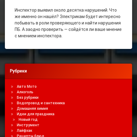
Инспектор выявил около десятка нарушений. Что
же именно он нашёл? Электрикам будет интересно
побывать в роли проверяющего и найти нарушения
ПБ. А заодно проверить — сойдётся ли ваше мнение
с мнением инспектора.
Рубрики
Авто Мото
Алкоголь
Без рубрики
Водопровод и сантехника
Домашняя химия
Идеи для праздника
Новый год
Инструмент
Лайфхак
Рецепты блюд