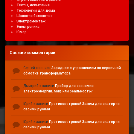
Тесты, испытания
Технологии для дома
Шалости баловство
Электромонтаж
Электроника
Юмор
Свежие комментарии
Сергей
к записи
Зарядное с управлением по первичной
обмотке трансформатора
Дмитрий
к записи
Прибор для экономии
электроэнергии. Миф или реальность?
Юрий
к записи
Противоветровой Зажим для скатерти
своими руками
Юрий
к записи
Противоветровой Зажим для скатерти
своими руками