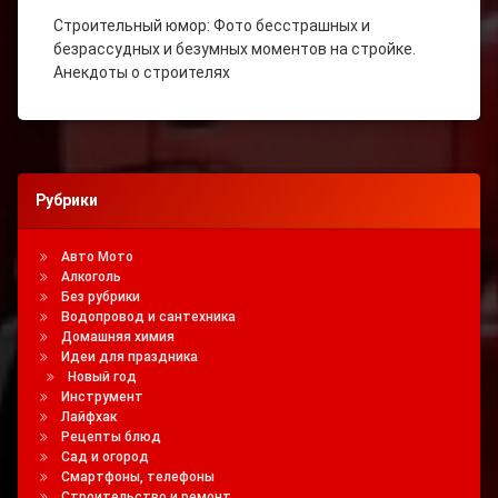
Строительный юмор: Фото бесстрашных и
безрассудных и безумных моментов на стройке.
Анекдоты о строителях
Рубрики
Авто Мото
Алкоголь
Без рубрики
Водопровод и сантехника
Домашняя химия
Идеи для праздника
Новый год
Инструмент
Лайфхак
Рецепты блюд
Сад и огород
Смартфоны, телефоны
Строительство и ремонт