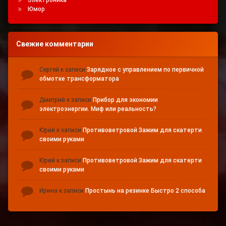
Электроника
Юмор
Свежие комментарии
Сергей
к записи
Зарядное с управлением по первичной
обмотке трансформатора
Дмитрий
к записи
Прибор для экономии
электроэнергии. Миф или реальность?
Юрий
к записи
Противоветровой Зажим для скатерти
своими руками
Юрий
к записи
Противоветровой Зажим для скатерти
своими руками
Ирина
к записи
Простынь на резинке Быстро 2 способа