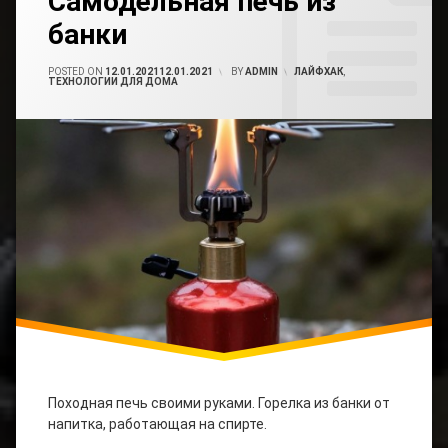
Самодельная печь из
Сделать
Авто
Comment
Печь
Мото
банки
On
Самодельная
Печь
Печь
Электромонтаж
POSTED ON
12.01.2021
12.01.2021
BY
ADMIN
CATEGORIES:
ЛАЙФХАК
,
На
Из
ТЕХНОЛОГИИ ДЛЯ ДОМА
Спирте
Банки
Юмор
Походная
Печь
Самодельная
Печь
Походная печь своими руками. Горелка из банки от
напитка, работающая на спирте.