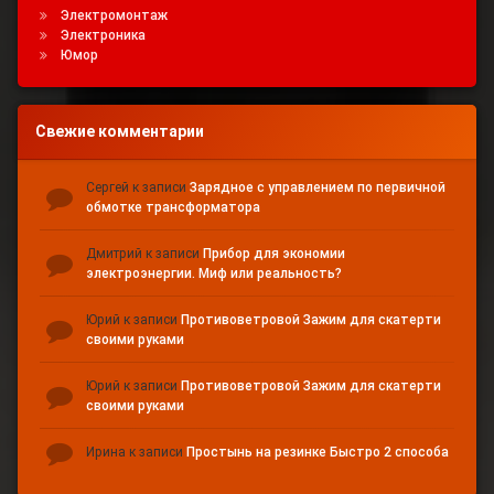
Электромонтаж
Электроника
Юмор
Свежие комментарии
Сергей
к записи
Зарядное с управлением по первичной
обмотке трансформатора
Дмитрий
к записи
Прибор для экономии
электроэнергии. Миф или реальность?
Юрий
к записи
Противоветровой Зажим для скатерти
своими руками
Юрий
к записи
Противоветровой Зажим для скатерти
своими руками
Ирина
к записи
Простынь на резинке Быстро 2 способа