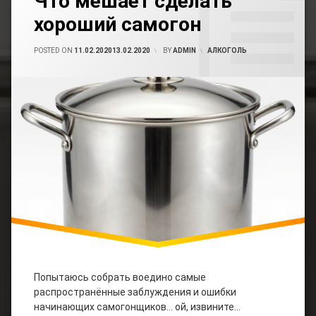
Что мешает сделать
Самогона
Авто
К
Мото
хороший самогон
Записи
Перегонка
Что
Браги
Мешает
Электромонтаж
POSTED ON
11.02.2020
13.02.2020
BY
ADMIN
CATEGORIES:
АЛКОГОЛЬ
Сделать
Хороший
Перегонка
Юмор
Самогон
Самогона
Правильный
Самогон
Хороший
Самогон
Попытаюсь собрать воедино самые
распространённые заблуждения и ошибки
начинающих самогонщиков… ой, извините…