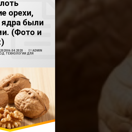
олоть
е орехи,
 Чтобы Ядра Остались Целыми
 ядра были
х
и. (Фото и
ецкий Орех
)
.2020
06.04.2020
BY
ADMIN
ЛЮД
,
ТЕХНОЛОГИИ ДЛЯ