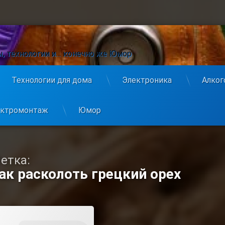
ы, технологии и… конечно же Юмор
Технологии для дома
Электроника
Алког
ектромонтаж
Юмор
етка:
ак расколоть грецкий орех
Comment
On Как Колоть Грецкие Орехи, Чтобы Ядра Были Целыми. (Фото И Видео