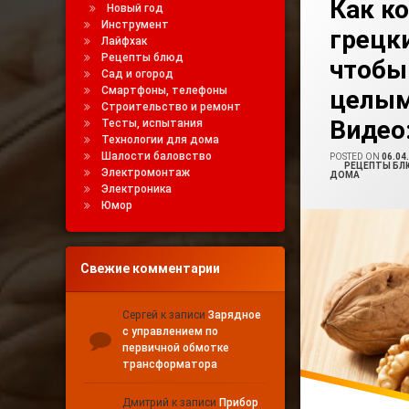
Как к
Новый год
Инструмент
грецки
Как Колоть Орехи
Лайфхак
Рецепты блюд
чтобы
Как Очистить Оре
Сад и огород
Смартфоны, телефоны
целым
Строительство и ремонт
Как Расколоть Гр
Видео:
Тесты, испытания
Технологии для дома
Шалости баловство
POSTED ON
06.04
CATEGORIES:
РЕЦЕПТЫ Б
Электромонтаж
ДОМА
Электроника
Юмор
Свежие комментарии
Сергей
к записи
Зарядное
с управлением по
первичной обмотке
трансформатора
Дмитрий
к записи
Прибор