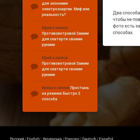
для экономии
электроэнергии. Миф или
Два способа 
реальность?
чтобы не по
фото есть за
Юрий
к записи
способах.
Противоветровой Зажим
для скатерти своими
руками
Юрий
к записи
Противоветровой Зажим
для скатерти своими
руками
Ирина
к записи
Простынь
на резинке Быстро 2
способа
Русский
|
English
|
Українська
|
Français
|
Deutsch
|
Español