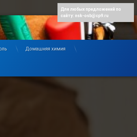
Для любых предложений по
сайту: nsk-osb@cp9.ru
оль
Домашняя химия
:)