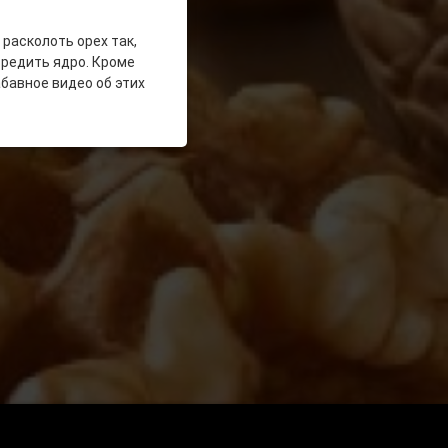
расколоть орех так,
вредить ядро. Кроме
бавное видео об этих