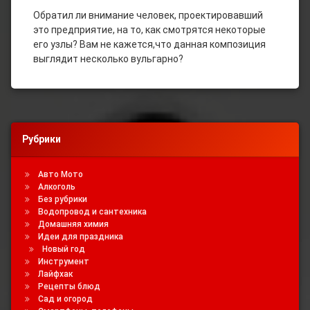
Обратил ли внимание человек, проектировавший
это предприятие, на то, как смотрятся некоторые
его узлы? Вам не кажется,что данная композиция
выглядит несколько вульгарно?
Рубрики
Авто Мото
Алкоголь
Без рубрики
Водопровод и сантехника
Домашняя химия
Идеи для праздника
Новый год
Инструмент
Лайфхак
Рецепты блюд
Сад и огород