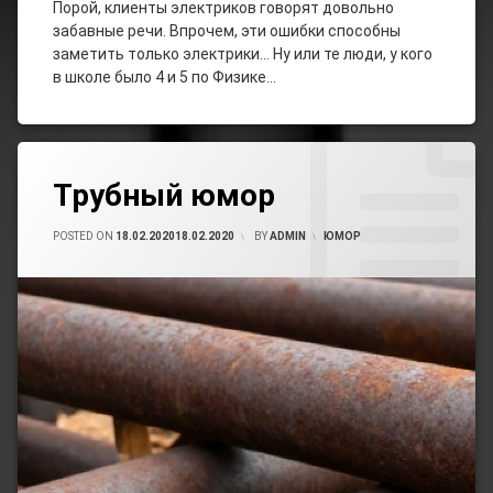
Порой, клиенты электриков говорят довольно
забавные речи. Впрочем, эти ошибки способны
заметить только электрики… Ну или те люди, у кого
в школе было 4 и 5 по Физике…
Tagged
Leave
Строительный
Трубный юмор
A
Юмор
Comment
On
POSTED ON
18.02.2020
18.02.2020
BY
ADMIN
CATEGORIES:
ЮМОР
Юмор
Трубный
Юмор
Юмор
Сантехников