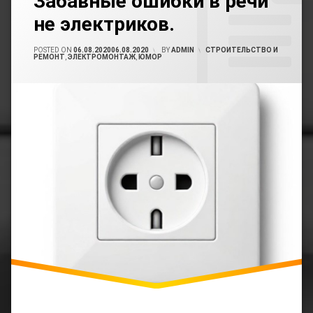
Забавные ошибки в речи
Авто
Comment
Мото
не электриков.
Юмор
On
Электриков
Забавные
Ошибки
Электромонтаж
POSTED ON
06.08.2020
06.08.2020
BY
ADMIN
CATEGORIES:
СТРОИТЕЛЬСТВО И
В
РЕМОНТ
,
ЭЛЕКТРОМОНТАЖ
,
ЮМОР
Речи
Юмор
Не
Электриков.