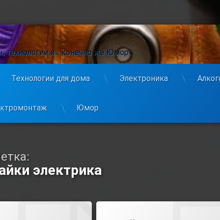
ы, технологии и… конечно же Юмор
Технологии для дома
Электроника
Алког
ектромонтаж
Юмор
етка:
айки электрика
Tagged
Comment
On Байки Электромонтажника О Коллегах
Leave A Comment
On Байки Элект
Байки Электрика