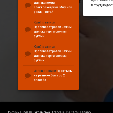
для экономии
в труднодос
электроэнергии. Миф или
реальность?
Юрий
к записи
Противоветровой Зажим
для скатерти своими
руками
Юрий
к записи
Противоветровой Зажим
для скатерти своими
руками
Ирина
к записи
Простынь
на резинке Быстро 2
способа
Русский
|
English
|
Українська
|
Français
|
Deutsch
|
Español