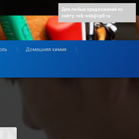
Для любых предложений по
сайту: nsk-osb@cp9.ru
оль
Домашняя химия
рика Занятные Шабашки