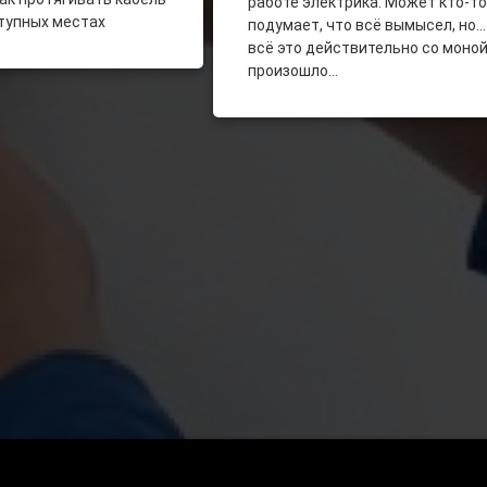
работе электрика. Может кто-то
тупных местах
подумает, что всё вымысел, но…
всё это действительно со моно
произошло…