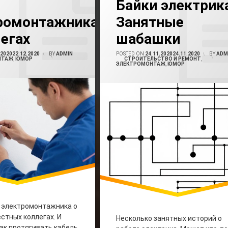
Байки электрик
ромонтажника
Занятные
нтажника
Истории Электрика
легах
шабашки
ов
О Работе Электрика
.2020
22.12.2020
BY
ADMIN
POSTED ON
24.11.2020
24.11.2020
BY
ADM
НТАЖ
,
ЮМОР
CATEGORIES:
СТРОИТЕЛЬСТВО И РЕМОНТ
,
ков
ЭЛЕКТРОМОНТАЖ
,
ЮМОР
т электромонтажника о
стных коллегах. И
Несколько занятных историй о
как протягивать кабель