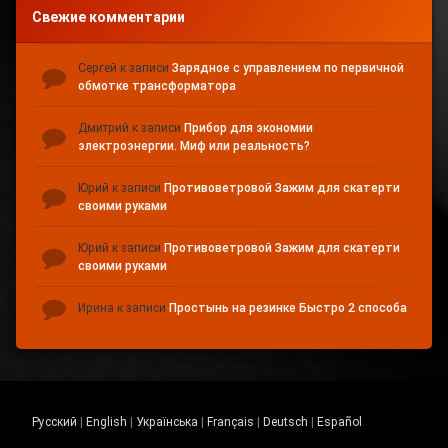
Свежие комментарии
Сергей
к записи
Зарядное с управлением по первичной
обмотке трансформатора
Дмитрий
к записи
Прибор для экономии
электроэнергии. Миф или реальность?
Юрий
к записи
Противоветровой Зажим для скатерти
своими руками
Юрий
к записи
Противоветровой Зажим для скатерти
своими руками
Ирина
к записи
Простынь на резинке Быстро 2 способа
Русский
|
English
|
Українська
|
Français
|
Deutsch
|
Español