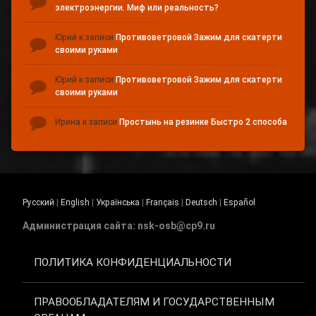
электроэнергии. Миф или реальность?
Юрий
к записи
Противоветровой Зажим для скатерти
своими руками
Юрий
к записи
Противоветровой Зажим для скатерти
своими руками
Ирина
к записи
Простынь на резинке Быстро 2 способа
Русский
|
English
|
Українська
|
Français
|
Deutsch
|
Español
Администрация сайта: nsk-osb@cp9.ru
ПОЛИТИКА КОНФИДЕНЦИАЛЬНОСТИ
ПРАВООБЛАДАТЕЛЯМ И ГОСУДАРСТВЕННЫМ