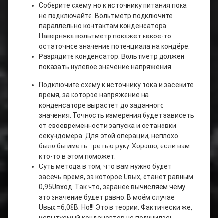
Соберите схему, но к источнику питания пока
не подключайте. Вольтметр подключите
параллельно контактам конденсатора.
Наверняка вольтметр покажет какое-то
остаточное значение потенциала на кондёре.
Разрядите конденсатор. Вольтметр должен
показать нулевое значение напряжения
Подключите схему к источнику тока и засеките
время, за которое напряжение на
конденсаторе вырастет до заданного
значения. Точность измерения будет зависеть
от своевременности запуска и остановки
секундомера. Для этой операции, неплохо
было бы иметь третью руку. Хорошо, если вам
кто-то в этом поможет.
Суть метода в том, что вам нужно будет
засечь время, за которое Uвых, станет равным
0,95Uвход. Так что, заранее вычисляем чему
это значение будет равно. В моём случае
Uвых.=6,08В. Но!!! Это в теории. Фактически же,
испытуемый конденсатор не получилось