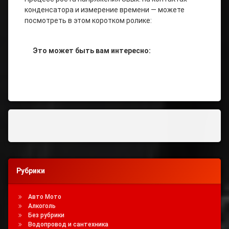
конденсатора и измерение времени — можете
посмотреть в этом коротком ролике:
Это может быть вам интересно:
Tagged
Как Измерить
Емкость
Конденсатора
Как
Проверить
Емкость
Конденсатора
Рубрики
Как Узнать
Авто Мото
Емкость
Алкоголь
Конденсатора
Без рубрики
Водопровод и сантехника