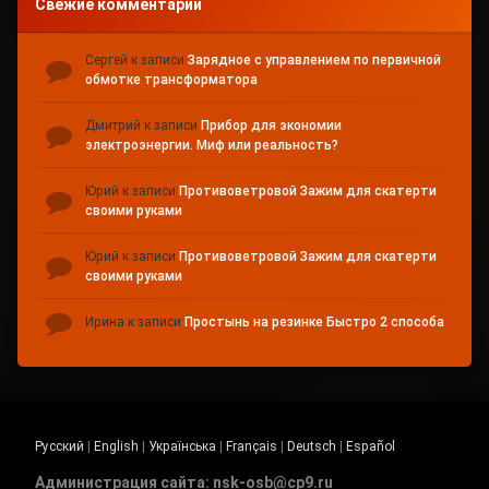
Свежие комментарии
Сергей
к записи
Зарядное с управлением по первичной
обмотке трансформатора
Дмитрий
к записи
Прибор для экономии
электроэнергии. Миф или реальность?
Юрий
к записи
Противоветровой Зажим для скатерти
своими руками
Юрий
к записи
Противоветровой Зажим для скатерти
своими руками
Ирина
к записи
Простынь на резинке Быстро 2 способа
Русский
|
English
|
Українська
|
Français
|
Deutsch
|
Español
Администрация сайта: nsk-osb@cp9.ru