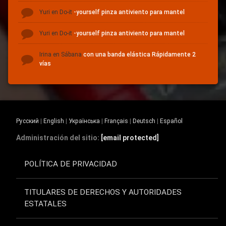
Yuri
en Do-it
-yourself pinza antiviento para mantel
Yuri
en Do-it
-yourself pinza antiviento para mantel
Irina
en Sábana
con una banda elástica Rápidamente 2
vías
Русский
|
English
|
Українська
|
Français
|
Deutsch
|
Español
Administración del sitio:
[email protected]
POLÍTICA DE PRIVACIDAD
TITULARES DE DERECHOS Y AUTORIDADES
ESTATALES