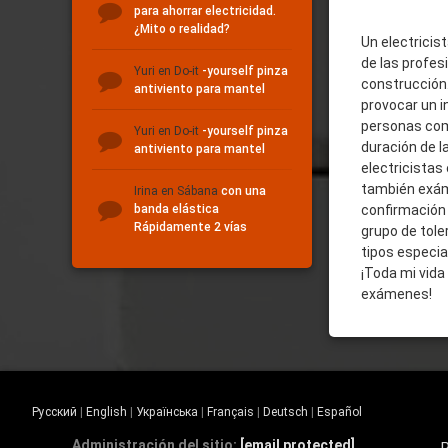
para ahorrar electricidad.
¿Mito o realidad?
Un electricis
de las profes
Yuri
en Do-it
-yourself pinza
construcción
antiviento para mantel
provocar un i
personas comu
Yuri
en Do-it
-yourself pinza
duración de l
antiviento para mantel
electricistas 
también exám
Irina
en Sábana
con una
banda elástica
confirmación 
Rápidamente 2 vías
grupo de tole
tipos especia
¡Toda mi vida
exámenes!
Русский
|
English
|
Українська
|
Français
|
Deutsch
|
Español
Administración del sitio:
[email protected]