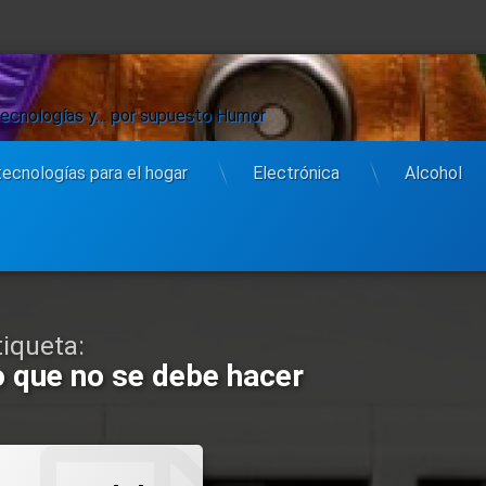
 tecnologías y… por supuesto Humor
tecnologías para el hogar
Electrónica
Alcohol
tiqueta:
o que no se debe hacer
ricistas