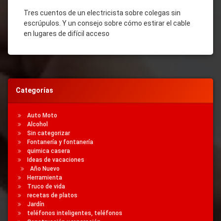
Tres cuentos de un electricista sobre colegas sin
escrúpulos. Y un consejo sobre cómo estirar el cable
en lugares de difícil acceso
Categorías
Auto Moto
Alcohol
Sin categorizar
Fontanería y fontanería
quimica casera
Ideas de vacaciones
Año Nuevo
Herramienta
Truco de vida
recetas de platos
Jardín
teléfonos inteligentes, teléfonos