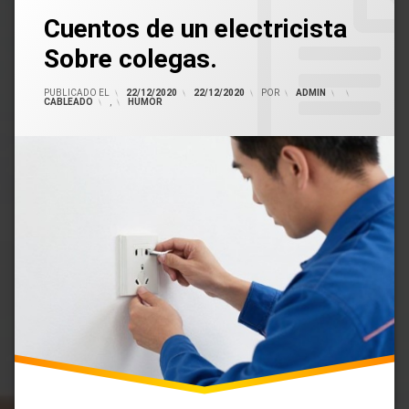
Deja
Electricistas
Trabajo De
De Un
De Un
Cuentos de un electricista
Un
Electricista
Electricista
Los
Auto
Comentario
Electricistas
Moto
Sobre colegas.
Alambrado
PUBLICADO EL
22/12/2020
22/12/2020
POR
ADMIN
CATEGORÍAS:
CABLEADO
,
HUMOR
En
Cuentos
Humor
De
Un
Electricista
Sobre
Colegas