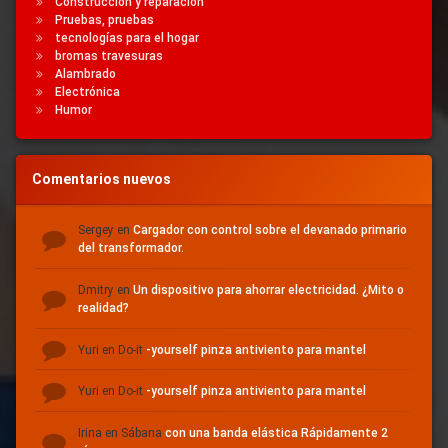
Construcción y reparación
Pruebas, pruebas
tecnologías para el hogar
bromas travesuras
Alambrado
Electrónica
Humor
Comentarios nuevos
Sergey
en
Cargador con control sobre el devanado primario
del transformador.
Dmitry
en
Un dispositivo para ahorrar electricidad.
¿Mito o
realidad?
Yuri
en Do-it
-yourself pinza antiviento para mantel
Yuri
en Do-it
-yourself pinza antiviento para mantel
Irina
en Sábana
con una banda elástica Rápidamente 2